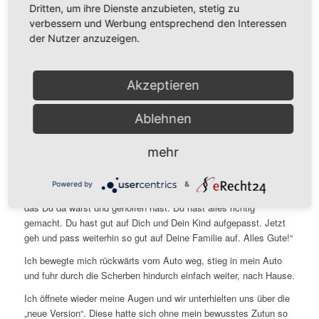
Dritten, um ihre Dienste anzubieten, stetig zu
Gefühl, dass durch das Weinen und die bewussten Gedanken
verbessern und Werbung entsprechend den Interessen
eine Erleichterung stattfand. Ein „endlich-ist-es-raus“-Gefühl.
der Nutzer anzuzeigen.
Wir begannen von vorne: Impulse, Augen schließen, die
Autofahrt begann aufs Neue.
Akzeptieren
Doch es war anders. Es war jetzt wie ein „Film ohne Ton“. Ohne
Gefühle.
Ablehnen
Ich fuhr – das Auto detoniert – fliegt über die Straße – der
Anblick des Autos.
mehr
Doch dann änderte sich der „Film“.
Die in Wirklichkeit bewusstlos gewesene Frau sah mich nun an,
Powered by
&
ja, sie lächelte mir aus dem Auto zu. Sie sagte zu mir: „Danke,
das Du da warst und geholfen hast. Du hast alles richtig
gemacht. Du hast gut auf Dich und Dein Kind aufgepasst. Jetzt
geh und pass weiterhin so gut auf Deine Familie auf. Alles Gute!“
Ich bewegte mich rückwärts vom Auto weg, stieg in mein Auto
und fuhr durch die Scherben hindurch einfach weiter, nach Hause.
Ich öffnete wieder meine Augen und wir unterhielten uns über die
„neue Version“. Diese hatte sich ohne mein bewusstes Zutun so