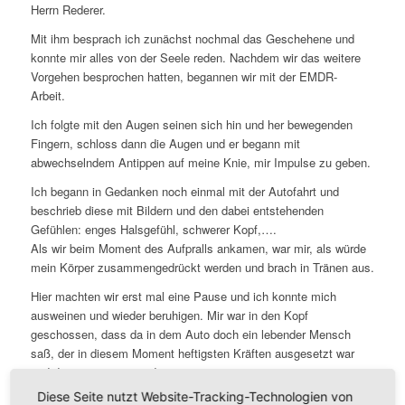
Herrn Rederer.
Mit ihm besprach ich zunächst nochmal das Geschehene und
konnte mir alles von der Seele reden. Nachdem wir das weitere
Vorgehen besprochen hatten, begannen wir mit der EMDR-
Arbeit.
Ich folgte mit den Augen seinen sich hin und her bewegenden
Fingern, schloss dann die Augen und er begann mit
abwechselndem Antippen auf meine Knie, mir Impulse zu geben.
Ich begann in Gedanken noch einmal mit der Autofahrt und
beschrieb diese mit Bildern und den dabei entstehenden
Gefühlen: enges Halsgefühl, schwerer Kopf,….
Als wir beim Moment des Aufpralls ankamen, war mir, als würde
mein Körper zusammengedrückt werden und brach in Tränen aus.
Hier machten wir erst mal eine Pause und ich konnte mich
ausweinen und wieder beruhigen. Mir war in den Kopf
geschossen, dass da in dem Auto doch ein lebender Mensch
saß, der in diesem Moment heftigsten Kräften ausgesetzt war
und dieser zerstört wurde.
Diese Seite nutzt Website-Tracking-Technologien von
Herr Rederer hörte mir sehr einfühlsam zu und ich hatte das