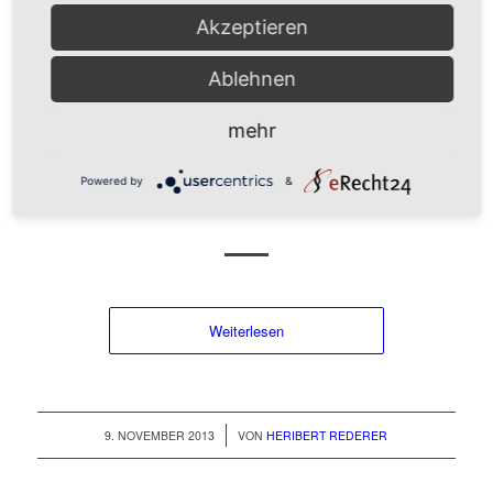
Akzeptieren
/
14. JANUAR 2014
VON
HERIBERT REDERER
Ablehnen
ALLGEMEIN
,
KRANKHEIT
,
ORIENTIERUNG
mehr
SEELISCHE
Powered by
&
KONFLIKTE
Weiterlesen
/
9. NOVEMBER 2013
VON
HERIBERT REDERER