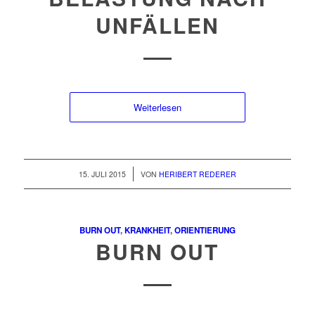
UNFÄLLEN
Weiterlesen
/
15. JULI 2015
VON
HERIBERT REDERER
BURN OUT
,
KRANKHEIT
,
ORIENTIERUNG
BURN OUT