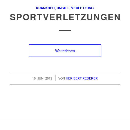
KRANKHEIT
,
UNFALL
,
VERLETZUNG
SPORTVERLETZUNGEN
Weiterlesen
/
10. JUNI 2013
VON
HERIBERT REDERER